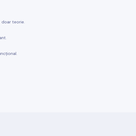
u doar teorie.
ant.
ncțional.
.