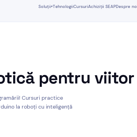
Soluții
Tehnologii
Cursuri
Achiziții SEAP
Despre no
▾
otică
pentru viitor
ramării! Cursuri practice
rduino la roboți cu inteligență