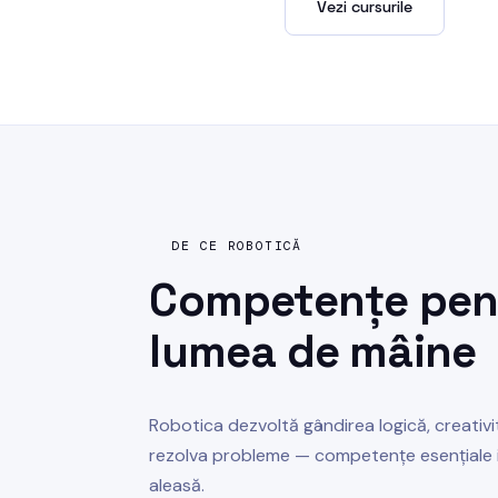
Înscrie-te acum →
Vezi cursurile
DE CE ROBOTICĂ
Competențe pen
lumea de mâine
Robotica dezvoltă gândirea logică, creativit
rezolva probleme — competențe esențiale i
aleasă.