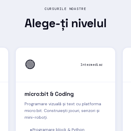
CURSURILE NOASTRE
Alege-ți
nivelul
🟢
Intermediar
micro:bit & Coding
Programare vizuală și text cu platforma
micro:bit. Construiești jocuri, senzori și
mini-roboți.
Programare block & Python