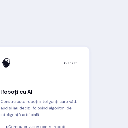
🧠
Avansat
Roboți cu AI
Construiește roboți inteligenți care văd,
aud și iau decizii folosind algoritmi de
inteligență artificială.
Computer vision pentru roboți