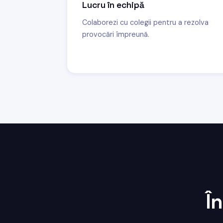
Lucru în echipă
Colaborezi cu colegii pentru a rezolva
provocări împreună.
Î