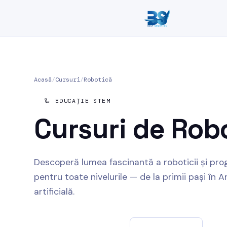
Acasă
/
Cursuri
/
Robotică
🦾 EDUCAȚIE STEM
Cursuri de
Rob
Descoperă lumea fascinantă a roboticii și prog
pentru toate nivelurile — de la primii pași în A
artificială.