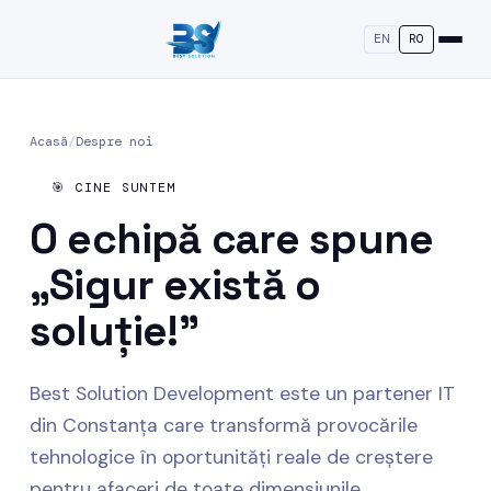
EN
RO
Acasă
/
Despre noi
🎯 CINE SUNTEM
O echipă care spune
„Sigur există o
soluție!"
Best Solution Development este un partener IT
din Constanța care transformă provocările
tehnologice în oportunități reale de creștere
pentru afaceri de toate dimensiunile.