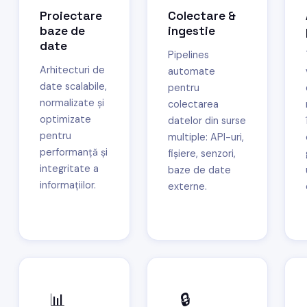
Proiectare
Colectare &
baze de
ingestie
date
Pipelines
Arhitecturi de
automate
date scalabile,
pentru
normalizate și
colectarea
optimizate
datelor din surse
pentru
multiple: API-uri,
performanță și
fișiere, senzori,
integritate a
baze de date
informațiilor.
externe.
📊
🔒