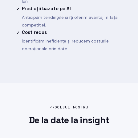
luni.
Predicții bazate pe AI
✓
Anticipăm tendințele și îți oferim avantaj în fața
competiției.
Cost redus
✓
Identificăm ineficiențe și reducem costurile
operaționale prin date.
PROCESUL NOSTRU
De la date la
insight