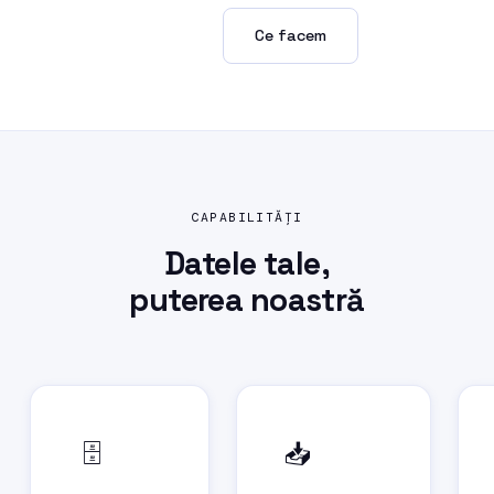
Cere o analiză →
Ce facem
CAPABILITĂȚI
Datele tale,
puterea noastră
🗄️
📥