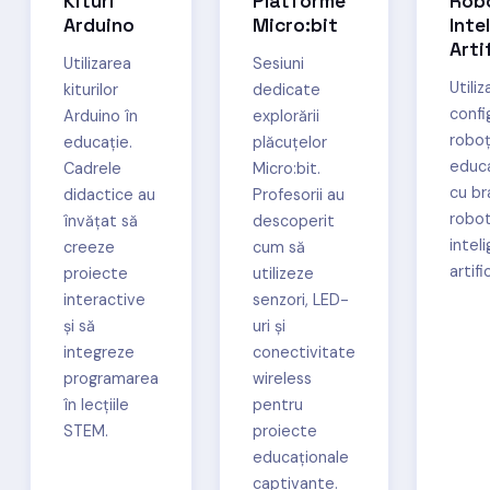
Kituri
Platforme
Robo
Arduino
Micro:bit
Inte
Arti
Utilizarea
Sesiuni
Utiliz
kiturilor
dedicate
confi
Arduino în
explorării
roboț
educație.
plăcuțelor
educa
Cadrele
Micro:bit.
cu br
didactice au
Profesorii au
robot
învățat să
descoperit
intel
creeze
cum să
artifi
proiecte
utilizeze
interactive
senzori, LED-
și să
uri și
integreze
conectivitate
programarea
wireless
în lecțiile
pentru
STEM.
proiecte
educaționale
captivante.