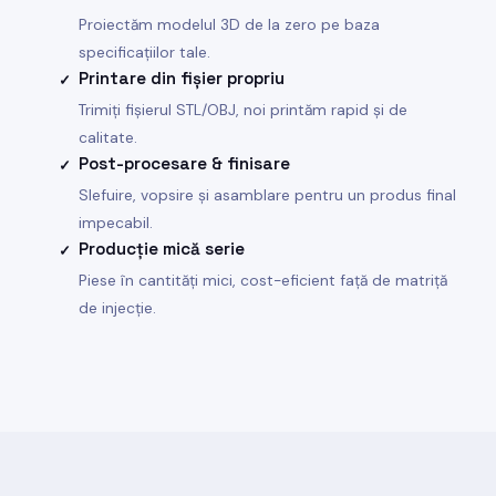
Proiectăm modelul 3D de la zero pe baza
specificațiilor tale.
Printare din fișier propriu
✓
Trimiți fișierul STL/OBJ, noi printăm rapid și de
calitate.
Post-procesare & finisare
✓
Slefuire, vopsire și asamblare pentru un produs final
impecabil.
Producție mică serie
✓
Piese în cantități mici, cost-eficient față de matriță
de injecție.