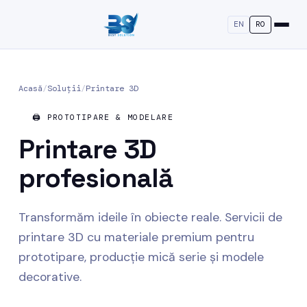
EN
RO
Acasă
/
Soluții
/
Printare 3D
🖨️ PROTOTIPARE & MODELARE
Printare
3D
profesională
Transformăm ideile în obiecte reale. Servicii de
printare 3D cu materiale premium pentru
prototipare, producție mică serie și modele
decorative.