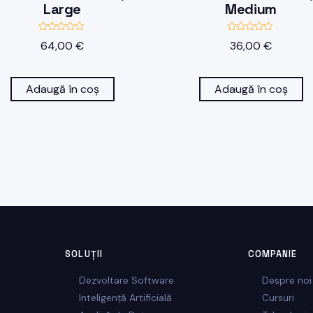
Large
Medium
E
E
64,00
€
36,00
€
v
v
a
a
l
l
u
u
a
a
Adaugă în coș
Adaugă în coș
t
t
l
l
a
a
0
0
d
d
i
i
n
n
5
5
SOLUȚII
COMPANIE
Dezvoltare Software
Despre noi
Inteligență Artificială
Cursuri