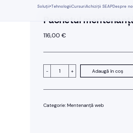
Soluții
Tehnologii
Cursuri
Achiziții SEAP
Despre no
▾
Pachetul mentenanță
116,00
€
Cantitate
-
+
Adaugă în coș
Pachetul
mentenanță
Extra
Large
Categorie:
Mentenanță web