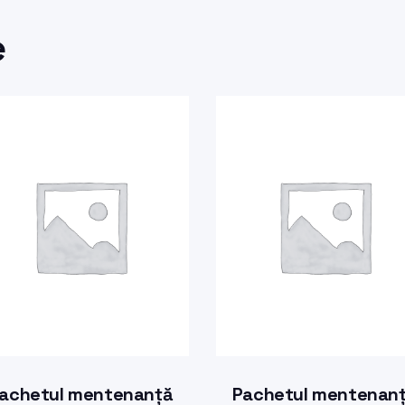
e
achetul mentenanță
Pachetul mentenan