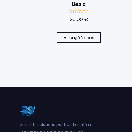
Basic
E
20,00
€
v
a
l
u
a
Adaugă în coș
t
l
a
0
d
i
n
5
Smart IT solutions pentru eficiență și
creștere garantate a afacerii tale.