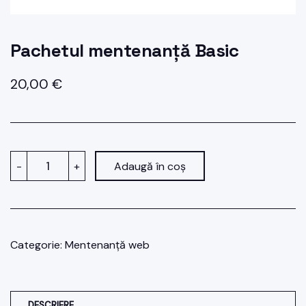
Pachetul mentenanță Basic
20,00
€
Cantitate
-
+
Adaugă în coș
Pachetul
mentenanță
Basic
Categorie:
Mentenanță web
DESCRIERE