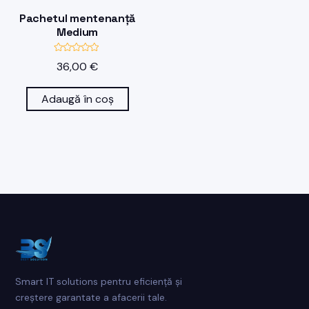
Pachetul mentenanță
Medium
E
36,00
€
v
a
l
u
Adaugă în coș
a
t
l
a
0
d
i
n
5
Smart IT solutions pentru eficiență și
creștere garantate a afacerii tale.