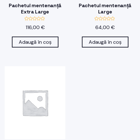
Pachetul mentenanță
Pachetul mentenanță
Extra Large
Large
E
E
116,00
€
64,00
€
v
v
a
a
l
l
u
u
Adaugă în coș
Adaugă în coș
a
a
t
t
l
l
a
a
0
0
d
d
i
i
n
n
5
5