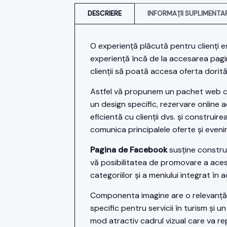
DESCRIERE
INFORMAȚII SUPLIMENTA
O experiență plăcută pentru clienți e
experiență încă de la accesarea pagin
clienții să poată accesa oferta dorită
Astfel vă propunem un pachet web car
un design specific, rezervare online 
eficientă cu clienții dvs. și construir
comunica principalele oferte și even
Pagina de Facebook
susține construc
vă posibilitatea de promovare a acest
categoriilor și a meniului integrat în 
Componenta imagine are o relevanță c
specific pentru servicii în turism și u
mod atractiv cadrul vizual care va rep