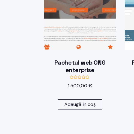
Pachetul web ONG
enterprise
E
1.500,00
€
v
a
l
u
a
Adaugă în coș
t
l
a
0
d
i
n
5