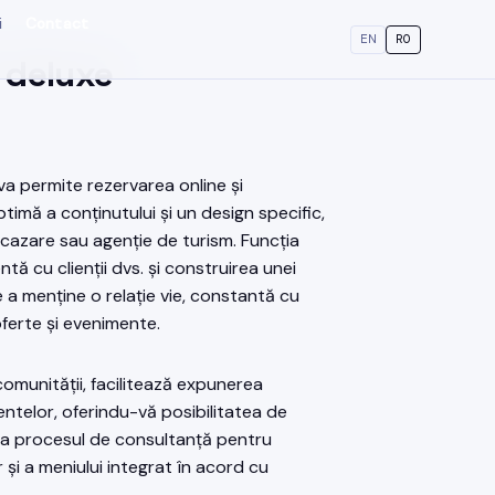
i
Contact
EN
RO
 deluxe
a permite rezervarea online și
imă a conținutului și un design specific,
 cazare sau agenție de turism. Funcția
tă cu clienții dvs. și construirea unei
e a menține o relație vie, constantă cu
oferte și evenimente.
omunității, facilitează expunerea
mentelor, oferindu-vă posibilitatea de
ra procesul de consultanță pentru
or și a meniului integrat în acord cu