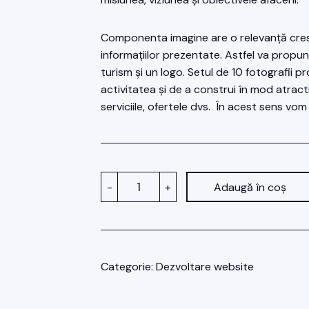
Componenta imagine are o relevanță cres
informațiilor prezentate. Astfel va propun
turism și un logo. Setul de 10 fotografii 
activitatea și de a construi în mod atract
serviciile, ofertele dvs. În acest sens vom
Cantitate
-
+
Adaugă în coș
Pachetul
web
Turism
deluxe
Categorie:
Dezvoltare website