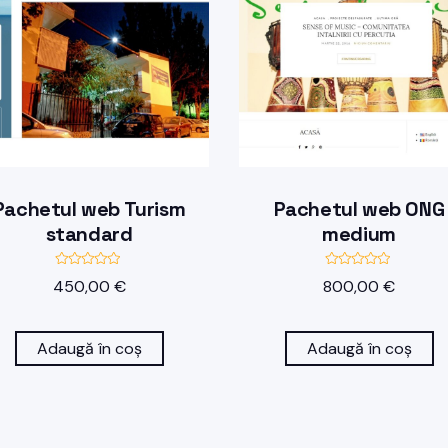
Pachetul web Turism
Pachetul web ONG
standard
medium
E
E
450,00
€
800,00
€
v
v
a
a
l
l
u
u
a
a
Adaugă în coș
Adaugă în coș
t
t
l
l
a
a
0
0
d
d
i
i
n
n
5
5