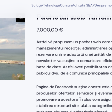
Soluții
Tehnologii
Cursuri
Achiziții SEAP
Despre no
▾
Pachetul web Turism
7.000,00
€
Astfel vă propunem un pachet web care v
managementul recepției, administrarea opt
rezervare online adaptată unei unități de
newsletter va susține o comunicare eficien
baze de date. Astfel aveți posibilitatea d
publicul dvs., de a comunica principalele 
Pagina de Facebook susține construcția c
produselor, ofertelor, serviciilor și eveni
promovare a acestora. În plus vom asigu
stabilirea structurii site-ului, a categoriil
misiunea, viziunea și obiectivele afacerii.