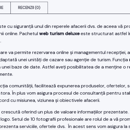
RE
RECENZII (0)
ste cu siguranță unul din reperele afacerii dvs. de aceea vă 
ii online. Pachetul
web turism deluxe
este structurat astfel î
.
e va permite rezervarea online și managementul recepției, ad
adaptată unei unități de cazare sau agenție de turism. Funcția
ea unei baze de date. Astfel aveți posibilitatea de a menține o r
imente.
ția comunității, facilitează expunerea produselor, ofertelor, se
ora. În plus vom asigura procesul de consultanță pentru stabili
acord cu misiunea, viziunea și obiectivele afacerii.
rescută oferind un plus de valoare informațiilor prezentate
n logo. Setul de 10 fotografii profesionale are rolul de a vă pro
rezenta serviciile, ofertele dvs. În acest sens vom asigura la s