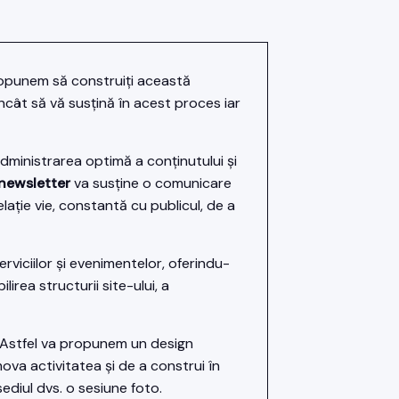
propunem să construiți această
ncât să vă susțină în acest proces iar
ministrarea optimă a conținutului și
newsletter
va susține o comunicare
elație vie, constantă cu publicul, de a
rviciilor și evenimentelor, oferindu-
rea structurii site-ului, a
. Astfel va propunem un design
mova activitatea și de a construi în
ediul dvs. o sesiune foto.