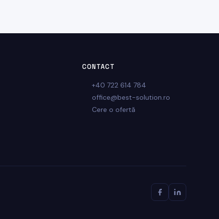
CONTACT
+40 722 614 784
office@best-solution.ro
Cere o ofertă