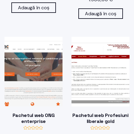
v
l
a
u
Adaugă în coș
l
a
u
t
Adaugă în coș
a
l
t
a
l
0
a
d
0
i
d
n
i
5
n
5
Pachetul web ONG
Pachetul web Profesiuni
enterprise
liberale gold
E
E