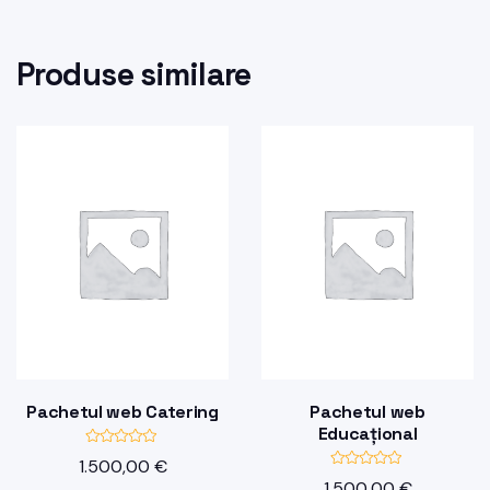
Produse similare
Pachetul web Catering
Pachetul web
Educațional
E
1.500,00
€
v
E
a
1.500,00
€