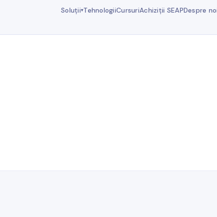
Soluții
Tehnologii
Cursuri
Achiziții SEAP
Despre no
▾