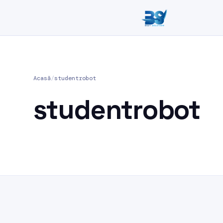
Acasă
/
studentrobot
studentrobot