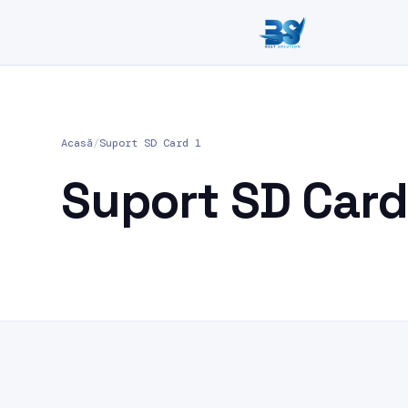
Acasă
/
Suport SD Card 1
Suport SD Card