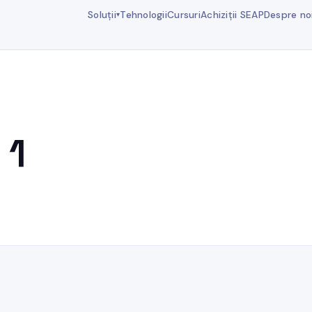
Soluții
Tehnologii
Cursuri
Achiziții SEAP
Despre no
▾
 1