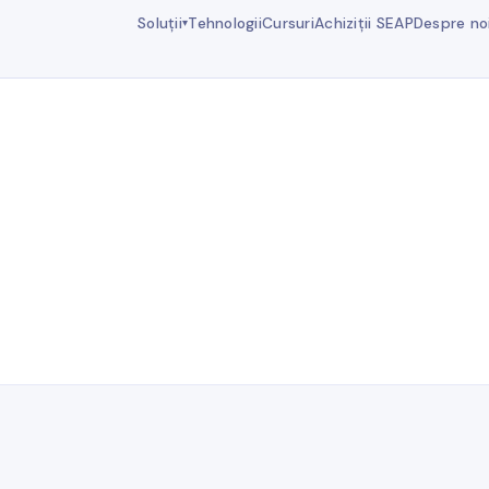
Soluții
Tehnologii
Cursuri
Achiziții SEAP
Despre no
▾