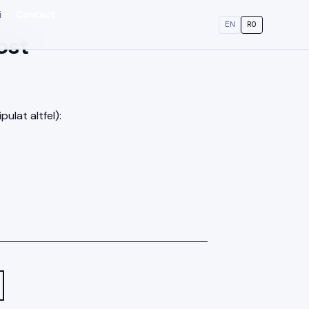
i
Contact
EN
RO
ost
ulat altfel):