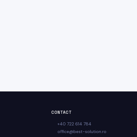
CONTACT
+40 722 614 784
office@best-solution.ro