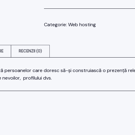
webhost
Categorie:
Web hosting
RE
RECENZII (0)
ză persoanelor care doresc să-şi construiască o prezenţă relev
nevoilor, profilului dvs.