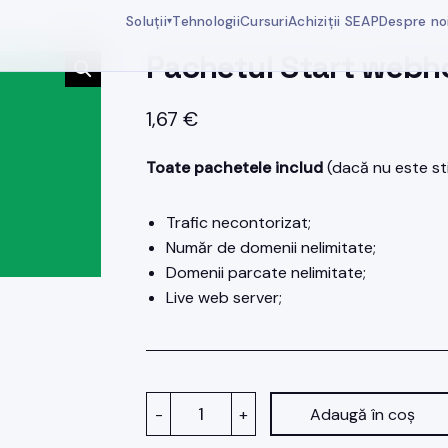
Soluții
Tehnologii
Cursuri
Achiziții SEAP
Despre no
▾
Pachetul Start webh
1,67
€
Toate pachetele includ
(dacă nu este stip
Trafic necontorizat;
Număr de domenii nelimitate;
Domenii parcate nelimitate;
Live web server;
Cantitate
-
+
Adaugă în coș
Pachetul
Start