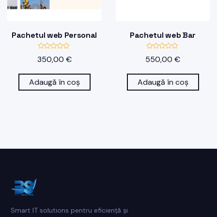
Pachetul web Personal
Pachetul web Bar
E
E
350,00
€
550,00
€
v
v
a
a
l
l
u
u
Adaugă în coș
Adaugă în coș
a
a
t
t
l
l
a
a
0
0
d
d
i
i
n
n
5
5
Smart IT solutions pentru eficiență și