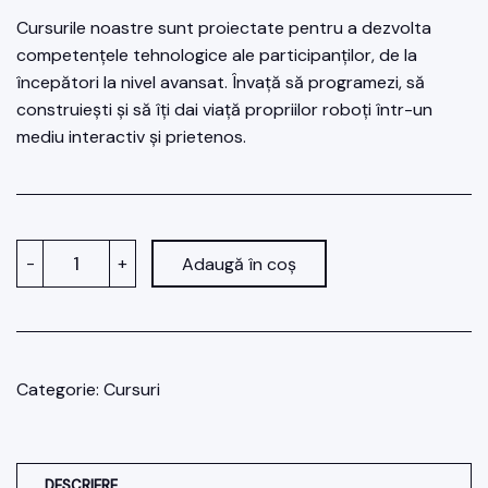
Cursurile noastre sunt proiectate pentru a dezvolta
competențele tehnologice ale participanților, de la
începători la nivel avansat. Învață să programezi, să
construiești și să îți dai viață propriilor roboți într-un
mediu interactiv și prietenos.
Cantitate
-
+
Adaugă în coș
Curs
de
robotică
-
complet
Categorie:
Cursuri
DESCRIERE