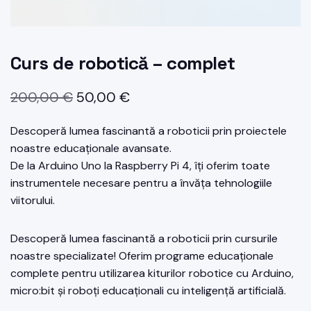
Curs de robotică – complet
Prețul
Prețul
200,00
€
50,00
€
inițial
curent
Descoperă lumea fascinantă a roboticii prin proiectele
a
este:
noastre educaționale avansate.
fost:
50,00 €.
De la Arduino Uno la Raspberry Pi 4, îți oferim toate
instrumentele necesare pentru a învăța tehnologiile
200,00 €.
viitorului.
Descoperă lumea fascinantă a roboticii prin cursurile
noastre specializate! Oferim programe educaționale
complete pentru utilizarea kiturilor robotice cu Arduino,
micro:bit și roboți educaționali cu inteligență artificială.