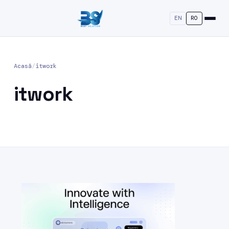
EN
RO
Acasă
/
itwork
itwork