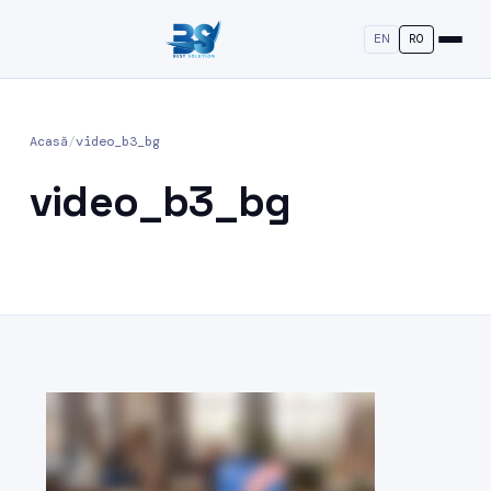
EN
RO
Acasă
/
video_b3_bg
video_b3_bg