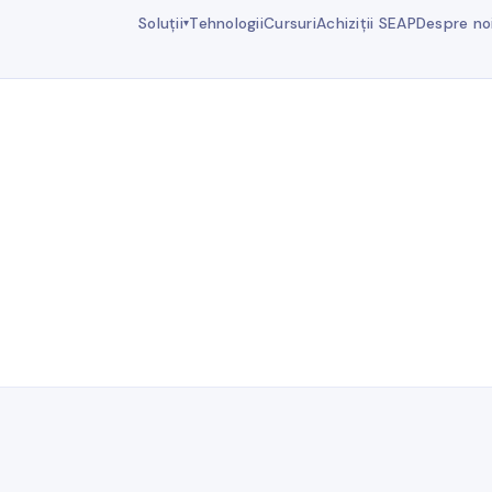
Soluții
Tehnologii
Cursuri
Achiziții SEAP
Despre no
▾