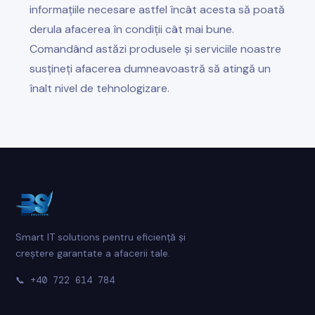
informațiile necesare astfel încât acesta să poată
derula afacerea în condiții cât mai bune.
Comandând astăzi produsele și serviciile noastre
susțineți afacerea dumneavoastră să atingă un
înalt nivel de tehnologizare.
Smart IT solutions pentru eficiență și
creștere garantate a afacerii tale.
📞
+40 722 614 784