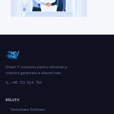
Smart IT solutions pentru eficiență și
creștere garantate a afacerii tale.
📞
+40 722 614 784
SOLUȚII
Dezvoltare Software