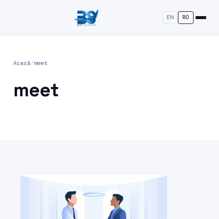
EN
RO
Acasă
/
meet
meet