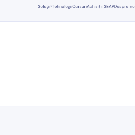
Soluții
Tehnologii
Cursuri
Achiziții SEAP
Despre no
▾