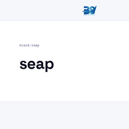
Acasă
/
seap
seap