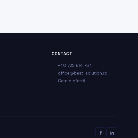
CONTACT
+40 722 614 784
office@best-solution.ro
Cere o ofertă