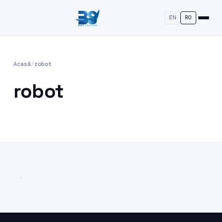
EN
RO
Acasă
/
robot
robot