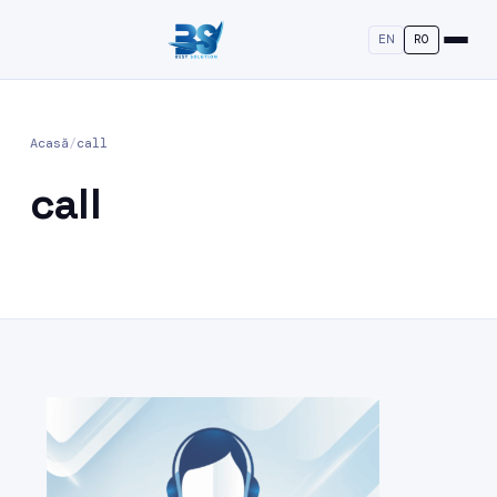
EN
RO
Acasă
/
call
call