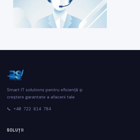
Smart IT solutions pentru eficiență și
creștere garantate a afacerii tale.
📞
+40 722 614 784
SOLUȚII