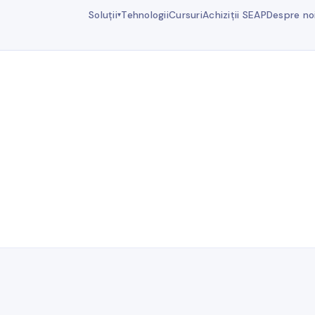
Soluții
Tehnologii
Cursuri
Achiziții SEAP
Despre no
▾