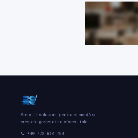
Smart IT solutions pentru eficiență și
creștere garantate a afacerii tale.
📞
+40 722 614 784