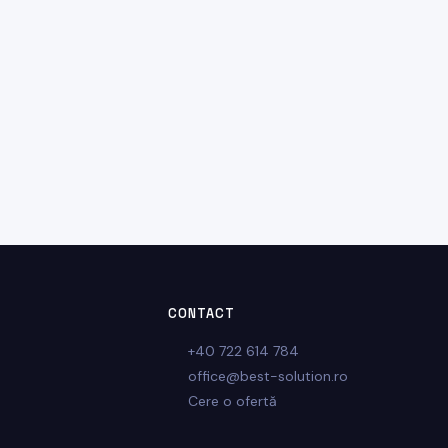
CONTACT
+40 722 614 784
office@best-solution.ro
Cere o ofertă