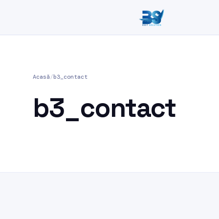
Acasă
/
b3_contact
b3_contact