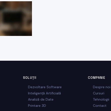
SOLUȚII
COMPANIE
Dezvoltare Software
Despre noi
Inteligență Artificială
Cursuri
Analiză de Date
Tehnologii
Printare 3D
Contact