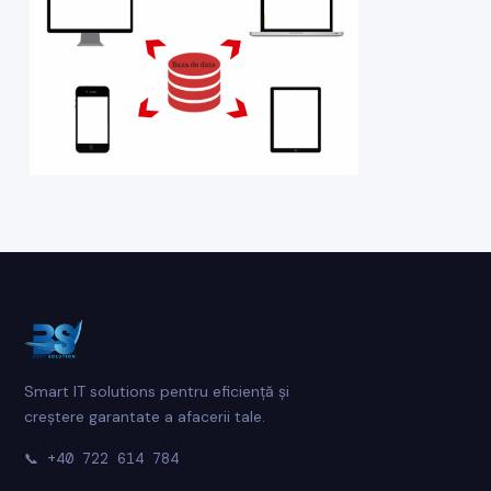
Smart IT solutions pentru eficiență și
creștere garantate a afacerii tale.
📞
+40 722 614 784