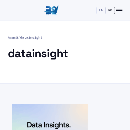
EN
RO
Acasă
/
datainsight
datainsight