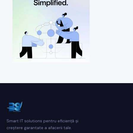
Smart IT solutions pentru eficiență și
creștere garantate a afacerii tale.