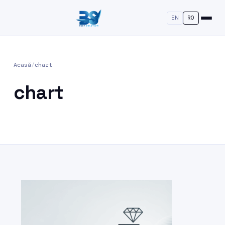
EN
RO
Acasă
/
chart
chart