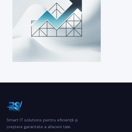
Smart IT solutions pentru eficiență și
creștere garantate a afacerii tale.