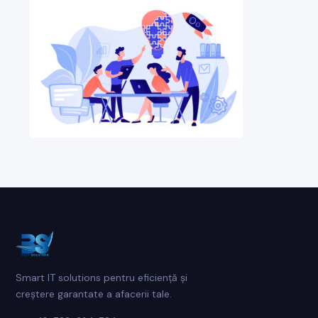
Smart IT solutions pentru eficiență și
creștere garantate a afacerii tale.