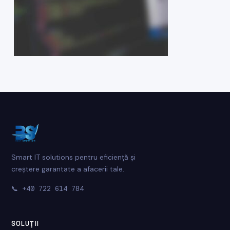
Smart IT solutions pentru eficiență și
creștere garantate a afacerii tale.
📞
+40 722 614 784
SOLUȚII