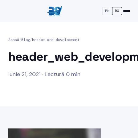
EN
RO
Acasă
/
Blog
/
header_web_development
header_web_developm
iunie 21, 2021 · Lectură 0 min