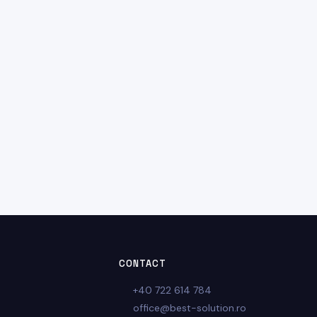
CONTACT
+40 722 614 784
office@best-solution.ro