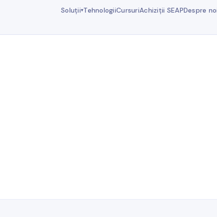
Soluții
Tehnologii
Cursuri
Achiziții SEAP
Despre no
▾