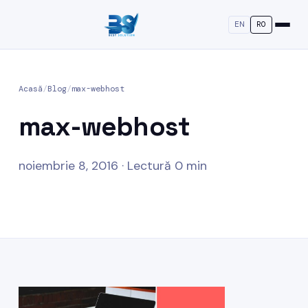
EN
RO
Acasă
/
Blog
/
max-webhost
max-webhost
noiembrie 8, 2016 · Lectură 0 min