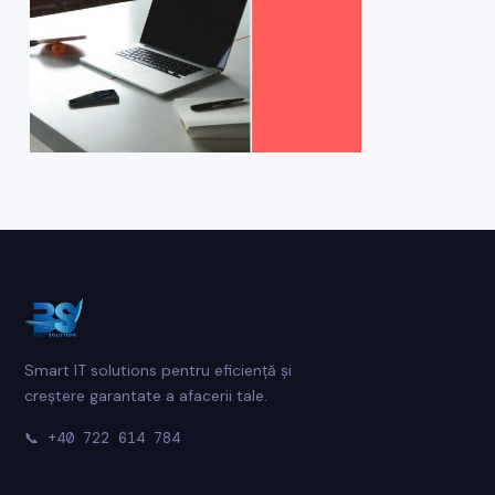
Smart IT solutions pentru eficiență și
creștere garantate a afacerii tale.
📞
+40 722 614 784