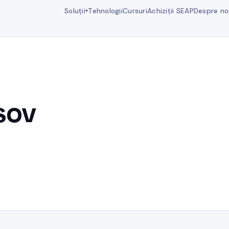
Soluții
Tehnologii
Cursuri
Achiziții SEAP
Despre no
▾
sov