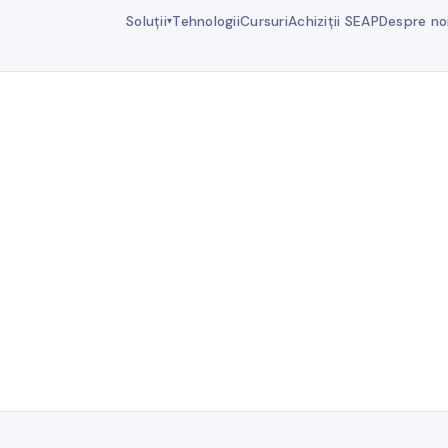
Soluții
Tehnologii
Cursuri
Achiziții SEAP
Despre no
▾
1