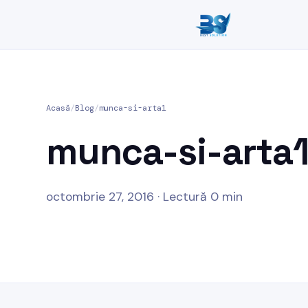
Acasă
/
Blog
/
munca-si-arta1
munca-si-arta
octombrie 27, 2016 · Lectură 0 min