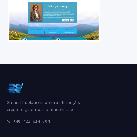
Smart IT solutions pentru eficiență și
creștere garantate a afacerii tale.
📞
+40 722 614 784