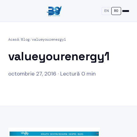
EN
RO
Acasă
/
Blog
/
valueyourenergy1
valueyourenergy1
octombrie 27, 2016 · Lectură 0 min