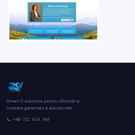
Smart IT solutions pentru eficiență și
creștere garantate a afacerii tale.
📞
+40 722 614 784