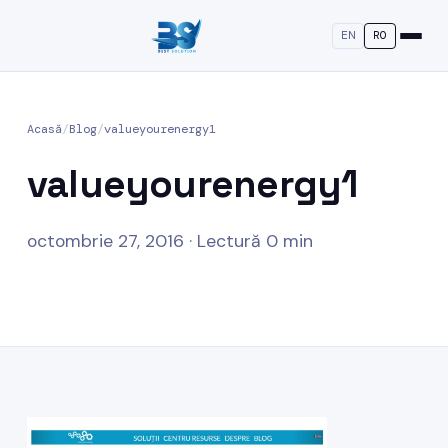
EN
RO
Acasă
/
Blog
/
valueyourenergy1
valueyourenergy1
octombrie 27, 2016 · Lectură 0 min