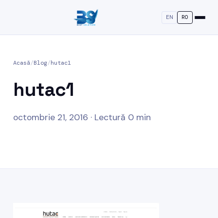
EN
RO
Acasă
/
Blog
/
hutac1
hutac1
octombrie 21, 2016 · Lectură 0 min