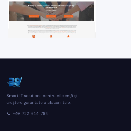
Smart IT solutions pentru eficiență și
creștere garantate a afacerii tale.
📞
+40 722 614 784