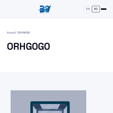
EN
RO
Acasă
/
ORHG0G0
ORHG0G0