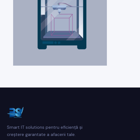
Smart IT solutions pentru eficiență și
creștere garantate a afacerii tale.